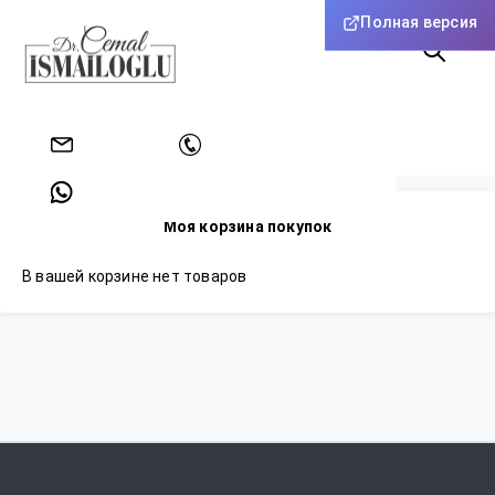
Полная версия
Главная
Моя корзина
info@drcemalismailoglu.com
+902128128861
Моя корзина покупок
+905353515492
В вашей корзине нет товаров