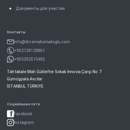
Документы для участия
Контакты
info@drcemalismailoglu.com
+902128128861
+905353515492
Tahtakale Mah Güldefne Sokak İnnovia Çarşı No: 7
Gümüşpala Avcılar
İSTANBUL TÜRKIYE
Социальные сети
Facebook
Instagram