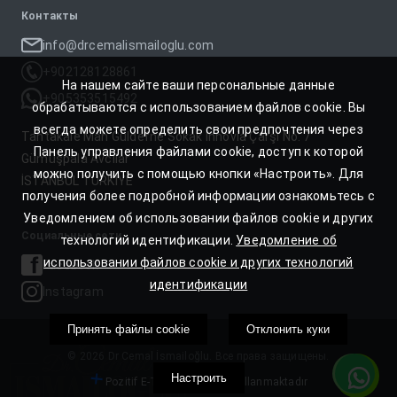
Контакты
info@drcemalismailoglu.com
+902128128861
На нашем сайте ваши персональные данные
+905353515492
обрабатываются с использованием файлов cookie. Вы
всегда можете определить свои предпочтения через
Tahtakale Mah Güldefne Sokak İnnovia Çarşı No: 7
Панель управления файлами cookie, доступ к которой
Gümüşpala Avcılar
можно получить с помощью кнопки «Настроить». Для
İSTANBUL TÜRKIYE
получения более подробной информации ознакомьтесь с
Уведомлением об использовании файлов cookie и других
Социальные сети
технологий идентификации.
Уведомление об
использовании файлов cookie и других технологий
Facebook
идентификации
Instagram
Принять файлы cookie
Отклонить куки
© 2026 Dr Cemal İsmailoğlu. Все права защищены.
Настроить
Pozitif E-Ticaret Yazılımı Kullanmaktadır