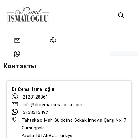
Главная
Контакты
info@drcemalismailoglu.com
+902128128861
Контакты
+905353515492
Dr Cemal İsmailoğlu
2128128861
info@drcemalismailoglu.com
5353515492
Tahtakale Mah Güldefne Sokak İnnovia Çarşı No: 7
Gümüşpala
Avcılar İSTANBUL Türkiye