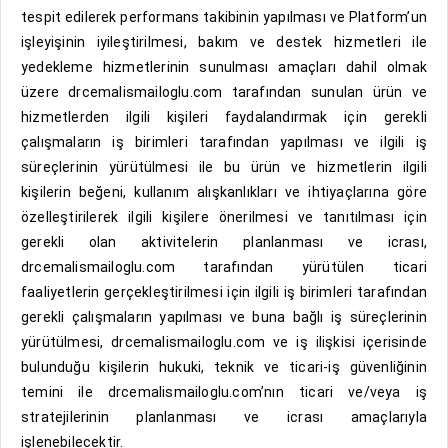
tespit edilerek performans takibinin yapılması ve Platform’un
işleyişinin iyileştirilmesi, bakım ve destek hizmetleri ile
yedekleme hizmetlerinin sunulması amaçları dahil olmak
üzere drcemalismailoglu.com tarafından sunulan ürün ve
hizmetlerden ilgili kişileri faydalandırmak için gerekli
çalışmaların iş birimleri tarafından yapılması ve ilgili iş
süreçlerinin yürütülmesi ile bu ürün ve hizmetlerin ilgili
kişilerin beğeni, kullanım alışkanlıkları ve ihtiyaçlarına göre
özelleştirilerek ilgili kişilere önerilmesi ve tanıtılması için
gerekli olan aktivitelerin planlanması ve icrası,
drcemalismailoglu.com tarafından yürütülen ticari
faaliyetlerin gerçekleştirilmesi için ilgili iş birimleri tarafından
gerekli çalışmaların yapılması ve buna bağlı iş süreçlerinin
yürütülmesi, drcemalismailoglu.com ve iş ilişkisi içerisinde
bulunduğu kişilerin hukuki, teknik ve ticari-iş güvenliğinin
temini ile drcemalismailoglu.com’nın ticari ve/veya iş
stratejilerinin planlanması ve icrası amaçlarıyla
işlenebilecektir.