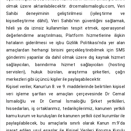
olmak üzere aktarılabilecektir. drcemalismailoglu.com, Veri
Sahibi deneyiminin geliştirilmesi (iyileştirme ve
kişiselleştirme dâhil), Veri Sahibi’nin güvenliğini sağlamak,
hileli ya da izinsiz kullanımları tespit etmek, operasyonel
değerlendirme araştırılması, Platform hizmetlerine ilişkin
hataların giderilmesi ve işbu Gizlilik Politikası’nda yer alan
amaçlardan herhangi birisini gerçekleştirebilmek için SMS
gönderimi yapanlar da dahil olmak üzere dış kaynak hizmet
sağlayıcıları, barındırma hizmet sağlayıcıları (hosting
servisleri), hukuk büroları, araştırma şirketleri, çağrı
merkezleri gibi üçüncü kişiler ile paylaşabilecektir.
Kişisel veriler, Kanun’un 8. ve 9. maddelerinde belirtilen kişisel
veri işleme şartları ve amaçları çerçevesinde Dr Cemal
İsmailoğlu ve Dr Cemal İsmailoğlu Şirket yetkilileri,
hissedarları, iş ortaklarımız, tedarikçilerimiz, kanunen yetkili
kamu kurum ve kuruluşları ile kanunen yetkili özel kurumlar ile
paylaşılabilecek, bu amaçlarla sınırlı olarak Kanun m.9’da
işaret edilen usul esaslar ile Kişisel Verileri Koruma Kurulu