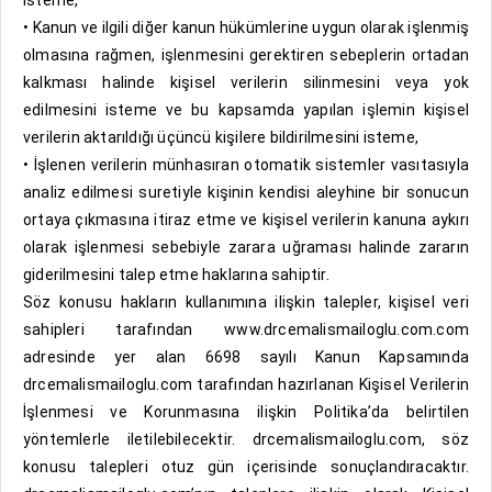
isteme,
• Kanun ve ilgili diğer kanun hükümlerine uygun olarak işlenmiş
olmasına rağmen, işlenmesini gerektiren sebeplerin ortadan
kalkması halinde kişisel verilerin silinmesini veya yok
edilmesini isteme ve bu kapsamda yapılan işlemin kişisel
verilerin aktarıldığı üçüncü kişilere bildirilmesini isteme,
• İşlenen verilerin münhasıran otomatik sistemler vasıtasıyla
analiz edilmesi suretiyle kişinin kendisi aleyhine bir sonucun
ortaya çıkmasına itiraz etme ve kişisel verilerin kanuna aykırı
olarak işlenmesi sebebiyle zarara uğraması halinde zararın
giderilmesini talep etme haklarına sahiptir.
Söz konusu hakların kullanımına ilişkin talepler, kişisel veri
sahipleri tarafından www.drcemalismailoglu.com.com
adresinde yer alan 6698 sayılı Kanun Kapsamında
drcemalismailoglu.com tarafından hazırlanan Kişisel Verilerin
İşlenmesi ve Korunmasına ilişkin Politika’da belirtilen
yöntemlerle iletilebilecektir. drcemalismailoglu.com, söz
konusu talepleri otuz gün içerisinde sonuçlandıracaktır.