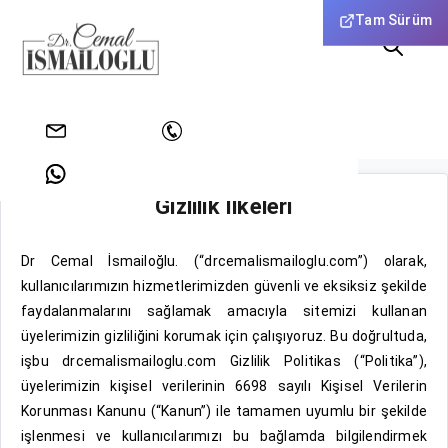
Tam Sürüm
Anasayfa
Gizlilik İlkeleri
info@drcemalismailoglu.com
+902128128861
Gizlilik İlkeleri
+905353515492
Dr Cemal İsmailoğlu. (“drcemalismailoglu.com”) olarak,
kullanıcılarımızın hizmetlerimizden güvenli ve eksiksiz şekilde
faydalanmalarını sağlamak amacıyla sitemizi kullanan
üyelerimizin gizliliğini korumak için çalışıyoruz. Bu doğrultuda,
işbu drcemalismailoglu.com Gizlilik Politikas (“Politika”),
üyelerimizin kişisel verilerinin 6698 sayılı Kişisel Verilerin
Korunması Kanunu (“Kanun”) ile tamamen uyumlu bir şekilde
işlenmesi ve kullanıcılarımızı bu bağlamda bilgilendirmek