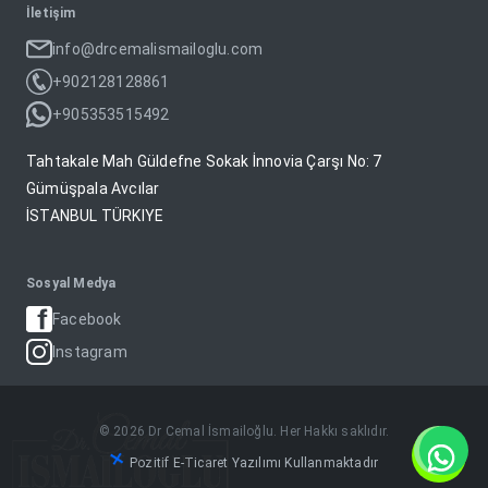
İletişim
info@drcemalismailoglu.com
+902128128861
+905353515492
Tahtakale Mah Güldefne Sokak İnnovia Çarşı No: 7
Gümüşpala Avcılar
İSTANBUL TÜRKIYE
Sosyal Medya
Facebook
Instagram
© 2026 Dr Cemal İsmailoğlu. Her Hakkı saklıdır.
Pozitif E-Ticaret Yazılımı Kullanmaktadır