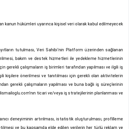
lan kanun hükümleri uyarınca kişisel veri olarak kabul edilmeyecek
ayıtların tutulması, Veri Sahibi’nin Platform üzerinden sağlanan
irilmesi, bakım ve destek hizmetleri ile yedekleme hizmetlerinin
gerekli çalışmaların iş birimleri tarafından yapılması ve ilgili iş
ili kişilere önerilmesi ve tanıtılması için gerekli olan aktivitelerin
fından gerekli çalışmaların yapılması ve buna bağlı iş süreçlerinin
lismailoglu.com’nın ticari ve/veya iş stratejilerinin planlanması ve
nıcı deneyiminin artırılması, istatistik oluşturulması, profilleme
tilmesi ve bu kapsamda elde edilen verilerin her türlü reklam ve