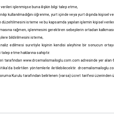
el verileri işlenmişse buna ilişkin bilgi talep etme,
lıp kullanılmadığını öğrenme, yurt içinde veya yurt dışında kişisel veri
ın düzeltilmesini isteme ve bu kapsamda yapılan işlemin kişisel verileri
lmasına rağmen, işlenmesini gerektiren sebeplerin ortadan kalkması h
ilere bildirilmesini isteme,
naliz edilmesi suretiyle kişinin kendisi aleyhine bir sonucun ortaya
 talep etme haklarına sahiptir.
sahipleri tarafından www.drcemalismailoglu.com.com adresinde yer al
itika’da belirtilen yöntemlerle iletilebilecektir. drcemalismailoglu
 Koruma Kurulu tarafından belirlenen (varsa) ücret tarifesi üzerinden ü