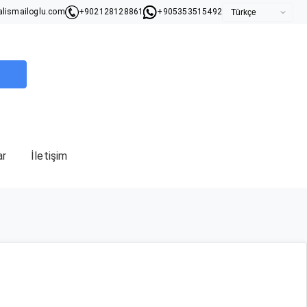
lismailoglu.com
+902128128861
+905353515492
ar
İletişim