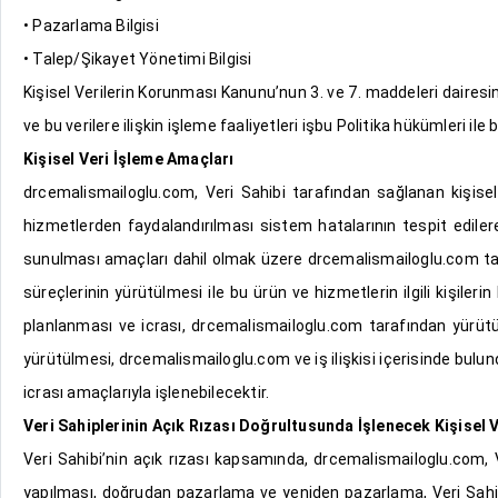
• Pazarlama Bilgisi
• Talep/Şikayet Yönetimi Bilgisi
Kişisel Verilerin Korunması Kanunu’nun 3. ve 7. maddeleri dairesi
ve bu verilere ilişkin işleme faaliyetleri işbu Politika hükümleri ile
Kişisel Veri İşleme Amaçları
drcemalismailoglu.com, Veri Sahibi tarafından sağlanan kişisel 
hizmetlerden faydalandırılması sistem hatalarının tespit ediler
sunulması amaçları dahil olmak üzere drcemalismailoglu.com tarafın
süreçlerinin yürütülmesi ile bu ürün ve hizmetlerin ilgili kişilerin 
planlanması ve icrası, drcemalismailoglu.com tarafından yürütülen 
yürütülmesi, drcemalismailoglu.com ve iş ilişkisi içerisinde bulund
icrası amaçlarıyla işlenebilecektir.
Veri Sahiplerinin Açık Rızası Doğrultusunda İşlenecek Kişisel 
Veri Sahibi’nin açık rızası kapsamında, drcemalismailoglu.com, Ve
yapılması, doğrudan pazarlama ve yeniden pazarlama, Veri Sahibi