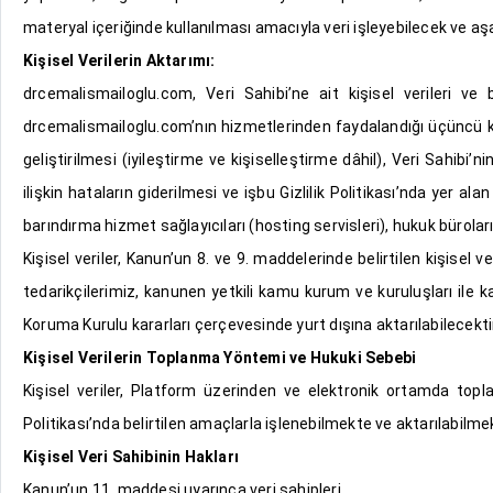
materyal içeriğinde kullanılması amacıyla veri işleyebilecek ve aşağ
Kişisel Verilerin Aktarımı:
drcemalismailoglu.com, Veri Sahibi’ne ait kişisel verileri ve bu 
drcemalismailoglu.com’nın hizmetlerinden faydalandığı üçüncü kiş
geliştirilmesi (iyileştirme ve kişiselleştirme dâhil), Veri Sahibi
ilişkin hataların giderilmesi ve işbu Gizlilik Politikası’nda yer
barındırma hizmet sağlayıcıları (hosting servisleri), hukuk büroları,
Kişisel veriler, Kanun’un 8. ve 9. maddelerinde belirtilen kişisel 
tedarikçilerimiz, kanunen yetkili kamu kurum ve kuruluşları ile ka
Koruma Kurulu kararları çerçevesinde yurt dışına aktarılabilecekti
Kişisel Verilerin Toplanma Yöntemi ve Hukuki Sebebi
Kişisel veriler, Platform üzerinden ve elektronik ortamda topla
Politikası’nda belirtilen amaçlarla işlenebilmekte ve aktarılabilme
Kişisel Veri Sahibinin Hakları
Kanun’un 11. maddesi uyarınca veri sahipleri,