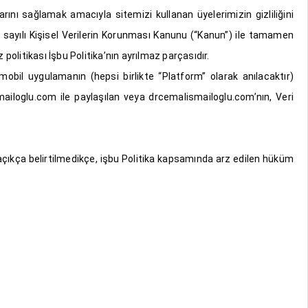
rını sağlamak amacıyla sitemizi kullanan üyelerimizin gizliliğini
698 sayılı Kişisel Verilerin Korunması Kanunu (“Kanun”) ile tamamen
olitikası İşbu Politika’nın ayrılmaz parçasıdır.
obil uygulamanın (hepsi birlikte “Platform” olarak anılacaktır)
ismailoglu.com ile paylaşılan veya drcemalismailoglu.com’nın, Veri
 açıkça belirtilmedikçe, işbu Politika kapsamında arz edilen hüküm