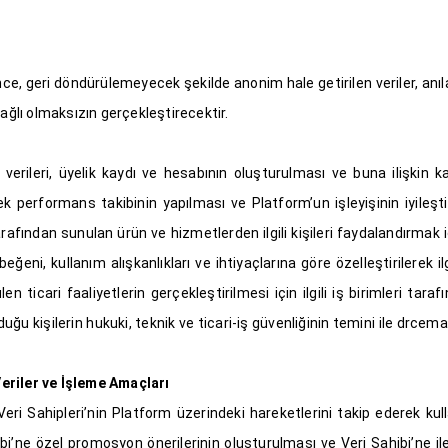
nce, geri döndürülemeyecek şekilde anonim hale getirilen veriler, anı
 bağlı olmaksızın gerçekleştirecektir.
verileri, üyelik kaydı ve hesabının oluşturulması ve buna ilişkin k
ek performans takibinin yapılması ve Platform’un işleyişinin iyileşt
dan sunulan ürün ve hizmetlerden ilgili kişileri faydalandırmak için 
beğeni, kullanım alışkanlıkları ve ihtiyaçlarına göre özelleştirilerek ilg
ticari faaliyetlerin gerçekleştirilmesi için ilgili iş birimleri tara
uğu kişilerin hukuki, teknik ve ticari-iş güvenliğinin temini ile drcema
Veriler ve İşleme Amaçları
ri Sahipleri’nin Platform üzerindeki hareketlerini takip ederek kulla
’ne özel promosyon önerilerinin oluşturulması ve Veri Sahibi’ne ile