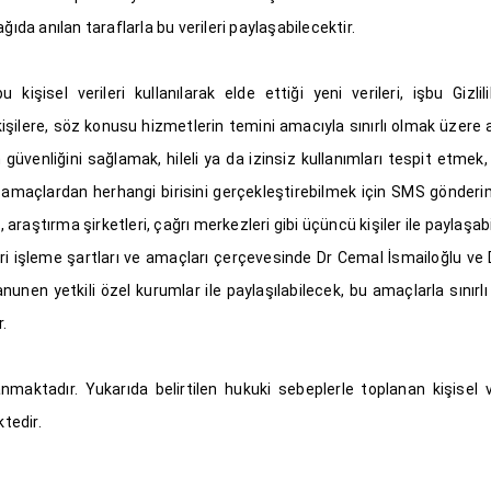
ıda anılan taraflarla bu verileri paylaşabilecektir.
kişisel verileri kullanılarak elde ettiği yeni verileri, işbu Gizlil
ilere, söz konusu hizmetlerin temini amacıyla sınırlı olmak üzere a
’nin güvenliğini sağlamak, hileli ya da izinsiz kullanımları tespit et
 alan amaçlardan herhangi birisini gerçekleştirebilmek için SMS gönder
 araştırma şirketleri, çağrı merkezleri gibi üçüncü kişiler ile paylaşabi
veri işleme şartları ve amaçları çerçevesinde Dr Cemal İsmailoğlu ve Dr
nunen yetkili özel kurumlar ile paylaşılabilecek, bu amaçlarla sınırlı 
r.
nmaktadır. Yukarıda belirtilen hukuki sebeplerle toplanan kişisel v
ktedir.