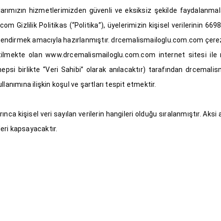
larımızın hizmetlerimizden güvenli ve eksiksiz şekilde faydalanmala
m Gizlilik Politikas (“Politika”), üyelerimizin kişisel verilerinin 6
ilendirmek amacıyla hazırlanmıştır. drcemalismailoglu.com.com çerez p
tilmekte olan www.drcemalismailoglu.com.com internet sitesi ile m
ı (hepsi birlikte “Veri Sahibi” olarak anılacaktır) tarafından drcemal
ullanımına ilişkin koşul ve şartları tespit etmektir.
a kişisel veri sayılan verilerin hangileri olduğu sıralanmıştır. Aksi
leri kapsayacaktır.