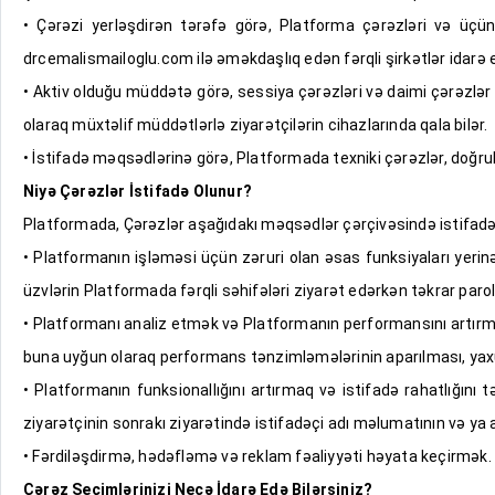
• Çərəzi yerləşdirən tərəfə görə, Platforma çərəzləri və üçün
drcemalismailoglu.com ilə əməkdaşlıq edən fərqli şirkətlər idarə e
• Aktiv olduğu müddətə görə, sessiya çərəzləri və daimi çərəzlər i
olaraq müxtəlif müddətlərlə ziyarətçilərin cihazlarında qala bilər.
• İstifadə məqsədlərinə görə, Platformada texniki çərəzlər, doğrul
Niyə Çərəzlər İstifadə Olunur?
Platformada, Çərəzlər aşağıdakı məqsədlər çərçivəsində istifadə
• Platformanın işləməsi üçün zəruri olan əsas funksiyaları yeri
üzvlərin Platformada fərqli səhifələri ziyarət edərkən təkrar parol
• Platformanı analiz etmək və Platformanın performansını artırma
buna uyğun olaraq performans tənzimləmələrinin aparılması, yaxud
• Platformanın funksionallığını artırmaq və istifadə rahatlığı
ziyarətçinin sonrakı ziyarətində istifadəçi adı məlumatının və ya 
• Fərdiləşdirmə, hədəfləmə və reklam fəaliyyəti həyata keçirmək. Mə
Çərəz Seçimlərinizi Necə İdarə Edə Bilərsiniz?