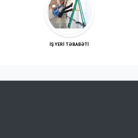
İŞ YERI TƏBABƏTI