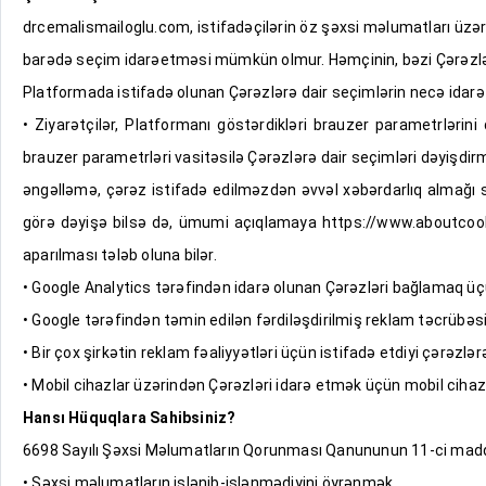
drcemalismailoglu.com, istifadəçilərin öz şəxsi məlumatları üzəri
barədə seçim idarəetməsi mümkün olmur. Həmçinin, bəzi Çərəzlərin
Platformada istifadə olunan Çərəzlərə dair seçimlərin necə idarə 
• Ziyarətçilər, Platformanı göstərdikləri brauzer parametrlərin
brauzer parametrləri vasitəsilə Çərəzlərə dair seçimləri dəyişdirm
əngəlləmə, çərəz istifadə edilməzdən əvvəl xəbərdarlıq almağı
görə dəyişə bilsə də, ümumi açıqlamaya https://www.aboutcooki
aparılması tələb oluna bilər.
• Google Analytics tərəfindən idarə olunan Çərəzləri bağlamaq ü
• Google tərəfindən təmin edilən fərdiləşdirilmiş reklam təcrübə
• Bir çox şirkətin reklam fəaliyyətləri üçün istifadə etdiyi çərəzlə
• Mobil cihazlar üzərindən Çərəzləri idarə etmək üçün mobil cihaz
Hansı Hüquqlara Sahibsiniz?
6698 Sayılı Şəxsi Məlumatların Qorunması Qanununun 11-ci maddəs
• Şəxsi məlumatların işlənib-işlənmədiyini öyrənmək,