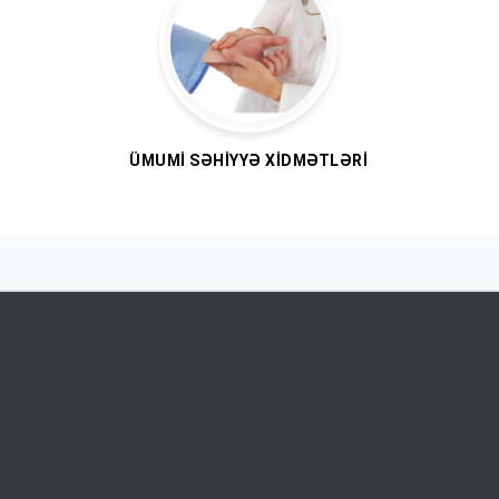
ÜMUMI SƏHIYYƏ XIDMƏTLƏRI