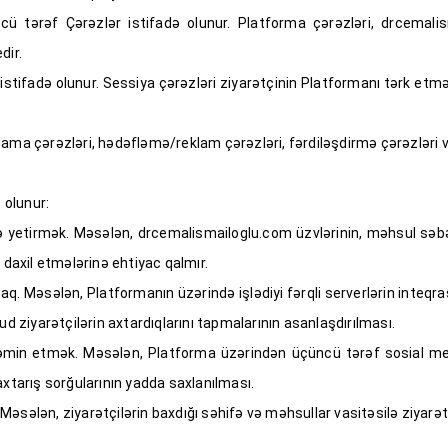
cü tərəf Çərəzlər istifadə olunur. Platforma çərəzləri, drcemalism
dir.
stifadə olunur. Sessiya çərəzləri ziyarətçinin Platformanı tərk etməsi 
ama çərəzləri, hədəfləmə/reklam çərəzləri, fərdiləşdirmə çərəzləri və
 olunur:
nə yetirmək. Məsələn, drcemalismailoglu.com üzvlərinin, məhsul səb
 daxil etmələrinə ehtiyac qalmır.
q. Məsələn, Platformanın üzərində işlədiyi fərqli serverlərin inteqra
 ziyarətçilərin axtardıqlarını tapmalarının asanlaşdırılması.
nı təmin etmək. Məsələn, Platforma üzərindən üçüncü tərəf sosial 
axtarış sorğularının yadda saxlanılması.
sələn, ziyarətçilərin baxdığı səhifə və məhsullar vasitəsilə ziyarətçi