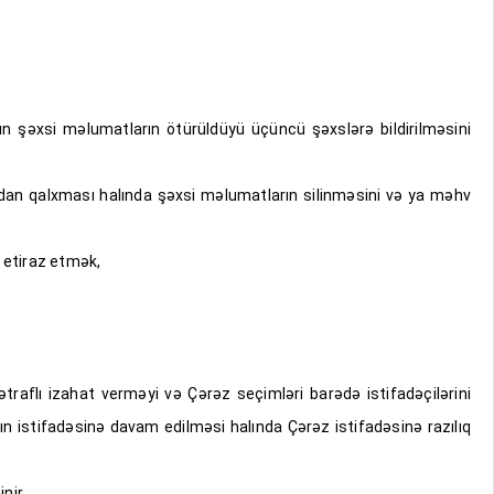
n şəxsi məlumatların ötürüldüyü üçüncü şəxslərə bildirilməsini
dan qalxması halında şəxsi məlumatların silinməsini və ya məhv
 etiraz etmək,
ətraflı izahat verməyi və Çərəz seçimləri barədə istifadəçilərini
 istifadəsinə davam edilməsi halında Çərəz istifadəsinə razılıq
nir.