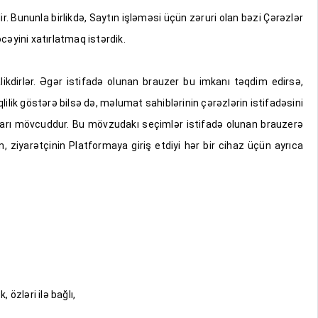
. Bununla birlikdə, Saytın işləməsi üçün zəruri olan bəzi Çərəzlər
əyini xatırlatmaq istərdik.
likdirlər. Əgər istifadə olunan brauzer bu imkanı təqdim edirsə,
ilik göstərə bilsə də, məlumat sahiblərinin çərəzlərin istifadəsini
ları mövcuddur. Bu mövzudakı seçimlər istifadə olunan brauzerə
iyarətçinin Platformaya giriş etdiyi hər bir cihaz üçün ayrıca
zləri ilə bağlı,