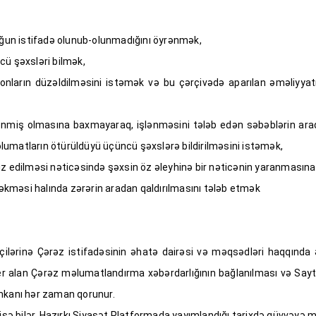
ğun istifadə olunub-olunmadığını öyrənmək,
cü şəxsləri bilmək,
nların düzəldilməsini istəmək və bu çərçivədə aparılan əməliyyatı
nmiş olmasına baxmayaraq, işlənməsini tələb edən səbəblərin ara
lumatların ötürüldüyü üçüncü şəxslərə bildirilməsini istəmək,
liz edilməsi nəticəsində şəxsin öz əleyhinə bir nəticənin yaranmasına
əkməsi halında zərərin aradan qaldırılmasını tələb etmək
əçilərinə Çərəz istifadəsinin əhatə dairəsi və məqsədləri haqqında 
alan Çərəz məlumatlandırma xəbərdarlığının bağlanılması və Saytın
 imkanı hər zaman qorunur.
ə bilər. Hazırkı Siyasət Platformada yayımlandığı tarixdə qüvvəyə mi