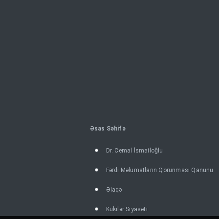
Əsas Səhifə
Dr. Cemal İsmailoğlu
Fərdi Məlumatların Qorunması Qanunu
Əlaqə
Kukilər Siyasəti