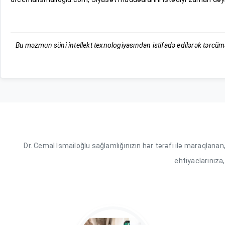
Bu məzmun süni intellekt texnologiyasından istifadə edilərək tərcüm
Dr. Cemal İsmailoğlu sağlamlığınızın hər tərəfi ilə maraqlana
ehtiyaclarınıza,