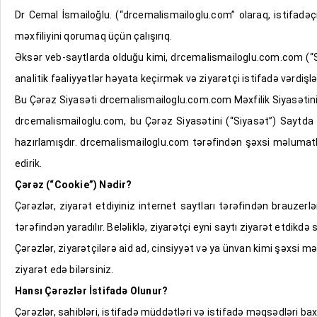
Dr Cemal İsmailoğlu. (“drcemalismailoglu.com” olaraq, istifadə
məxfiliyini qorumaq üçün çalışırıq.
Əksər veb-saytlarda olduğu kimi, drcemalismailoglu.com.com (“Sa
analitik fəaliyyətlər həyata keçirmək və ziyarətçi istifadə vərdişlə
Bu Çərəz Siyasəti drcemalismailoglu.com.com Məxfilik Siyasətinin
drcemalismailoglu.com, bu Çərəz Siyasətini (“Siyasət”) Saytda 
hazırlamışdır. drcemalismailoglu.com tərəfindən şəxsi məlumatl
edirik.
Çərəz (“Cookie”) Nədir?
Çərəzlər, ziyarət etdiyiniz internet saytları tərəfindən brauzerlə
tərəfindən yaradılır. Beləliklə, ziyarətçi eyni saytı ziyarət etdikdə 
Çərəzlər, ziyarətçilərə aid ad, cinsiyyət və ya ünvan kimi şəxs
ziyarət edə bilərsiniz.
Hansı Çərəzlər İstifadə Olunur?
Çərəzlər, sahibləri, istifadə müddətləri və istifadə məqsədləri ba