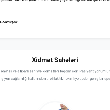
ə edilmişdir.
Xidmət Sahələri
n, əhatəli və etibarlı səhiyyə xidmətləri təqdim edir. Pasiyent yönü
 iş yeri sağlamlığı həllərindən profilaktik həkimliyə qədər geniş bir spe