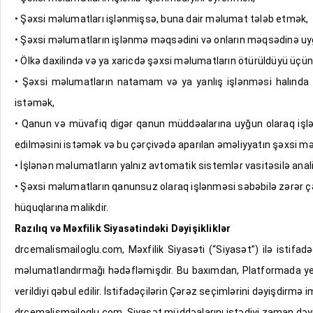
• Şəxsi məlumatları işlənmişsə, buna dair məlumat tələb etmək,
• Şəxsi məlumatların işlənmə məqsədini və onların məqsədinə uy
• Ölkə daxilində və ya xaricdə şəxsi məlumatların ötürüldüyü üçün
• Şəxsi məlumatların natamam və ya yanlış işlənməsi halında o
istəmək,
• Qanun və müvafiq digər qanun müddəalarına uyğun olaraq işlə
edilməsini istəmək və bu çərçivədə aparılan əməliyyatın şəxsi mə
• İşlənən məlumatların yalnız avtomatik sistemlər vasitəsilə ana
• Şəxsi məlumatların qanunsuz olaraq işlənməsi səbəbilə zərər ç
hüquqlarına malikdir.
Razılıq və Məxfilik Siyasətindəki Dəyişikliklər
drcemalismailoglu.com, Məxfilik Siyasəti (“Siyasət”) ilə istifad
məlumatlandırmağı hədəfləmişdir. Bu baxımdan, Platformada yer 
verildiyi qəbul edilir. İstifadəçilərin Çərəz seçimlərini dəyişdirmə
drcemalismailoglu.com, Siyasət müddəalarını istədiyi zaman dəyiş