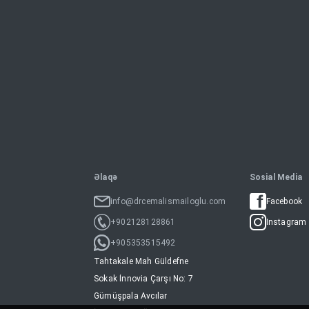
Əlaqə
Sosial Media
info@drcemalismailoglu.com
Facebook
+902128128861
Instagram
+905353515492
Tahtakale Mah Güldefne
Sokak İnnovia Çarşı No: 7
Gümüşpala Avcılar