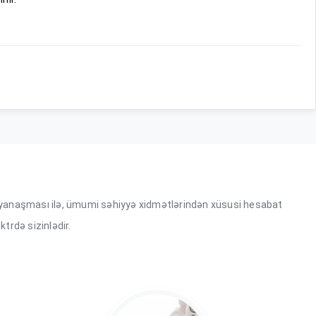
mlü yanaşması ilə, ümumi səhiyyə xidmətlərindən xüsusi hesabat
ktrdə sizinlədir.