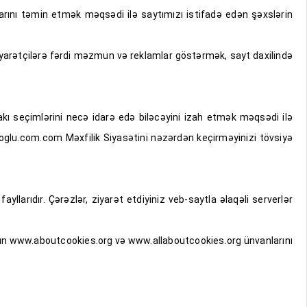
arını təmin etmək məqsədi ilə saytımızı istifadə edən şəxslərin
iyarətçilərə fərdi məzmun və reklamlar göstərmək, sayt daxilində
kı seçimlərini necə idarə edə biləcəyini izah etmək məqsədi ilə
oglu.com.com Məxfilik Siyasətini nəzərdən keçirməyinizi tövsiyə
yllarıdır. Çərəzlər, ziyarət etdiyiniz veb-saytla əlaqəli serverlər
üçün www.aboutcookies.org və www.allaboutcookies.org ünvanlarını