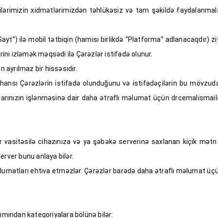
çilərimizin xidmətlərimizdən təhlükəsiz və tam şəkildə faydalanmal
yt”) ilə mobil tətbiqin (hamısı birlikdə “Platforma” adlanacaqdır) z
rini izləmək məqsədi ilə Çərəzlər istifadə olunur.
 ayrılmaz bir hissəsidir.
hansı Çərəzlərin istifadə olunduğunu və istifadəçilərin bu mövzuda
arınızın işlənməsinə dair daha ətraflı məlumat üçün drcemalismail
r vasitəsilə cihazınıza və ya şəbəkə serverinə saxlanan kiçik mətn fa
server bunu anlaya bilər.
i məlumatları ehtiva etməzlər. Çərəzlər barədə daha ətraflı məlumat 
xımından kateqoriyalara bölünə bilər: