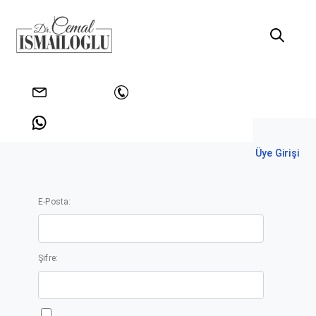
Anasayfa
Üyelik
info@drcemalismailoglu.com
+902128128861
+905353515492
Üye Girişi
E-Posta:
Şifre: